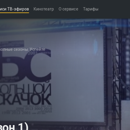
иси ТВ-эфиров
Кинотеатр
О сервисе
Тарифы
полные сезоны. Успейте
он 1)