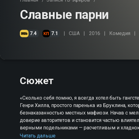
Славные парни
7.4
7.1
США
2016
Комедия
Сюжет
«Сколько себя помню, я всегда хотел быть гангст
Генри Хилла, простого паренька из Бруклина, кот
безнаказанностью местных мафиози. Начав с мел
доверие авторитетов и становится частью влияте
верными подельниками — расчетливым и хладн
неуправляемым, импульсивным психопатом Томми
Читать дальше