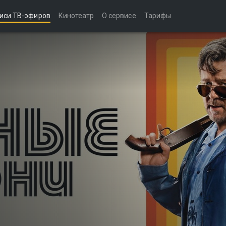
иси ТВ-эфиров
Кинотеатр
О сервисе
Тарифы