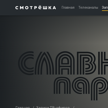
Главная
Телеканалы
Зап
Главная
/
Записи ТВ-эфиров
/