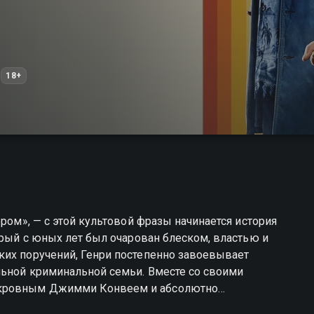
18+
ером», — с этой культовой фразы начинается история
орый с юных лет был очарован блеском, властью и
ких поручений, Генри постепенно завоевывает
льной криминальной семьи. Вместе со своими
окровным Джимми Конвеем и абсолютно
 Де Вито — они проворачивают дерзкие ограбления