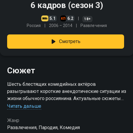
6 кадров (сезон 3)
5.1
6.2
18+
Россия
2006 – 2014
Развлечения
Смотреть
Сюжет
Шесть блестящих комедийных актёров
разыгрывают короткие анекдотические ситуации из
жизни обычного россиянина. Актуальные сюжеты
на злобу дня, гротеск и отличный юмор в каждом
Читать дальше
выпуске!
Жанр
Посмотреть онлайн 3 сезон сериала 6 кадров вы
Развлечения, Пародия, Комедия