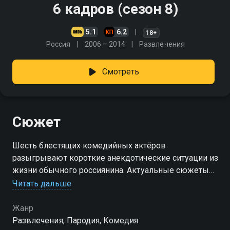
6 кадров (сезон 8)
5.1
6.2
18+
Россия
2006 – 2014
Развлечения
Смотреть
Сюжет
Шесть блестящих комедийных актёров
разыгрывают короткие анекдотические ситуации из
жизни обычного россиянина. Актуальные сюжеты
на злобу дня, гротеск и отличный юмор в каждом
Читать дальше
выпуске!
Жанр
Посмотреть онлайн 8 сезон сериала 6 кадров вы
Развлечения, Пародия, Комедия