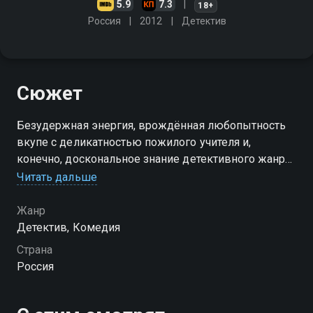
5.9
7.3
18+
Россия
2012
Детектив
Сюжет
Безудержная энергия, врождённая любопытность
вкупе с деликатностью пожилого учителя и,
конечно, доскональное знание детективного жанра
позволяют Варваре Ивановне смотреть на
Читать дальше
преступление немного под другим углом, нежели
следователю…
Жанр
Детектив, Комедия
Страна
Россия