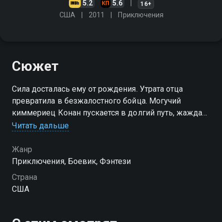
5.2
5.6
16+
США
2011
Приключения
Сюжет
Сила досталась ему от рождения. Утрата отца
превратила в безжалостного бойца. Могучий
киммериец Конан пускается в долгий путь, жаждая
отомстить за гибель родни. Однако то, что
Читать дальше
задумывалось как сведение личных счётов,
стремительно перерастает в грандиозное
Жанр
противостояние с потусторонними существами,
Приключения, Боевик, Фэнтези
поработившими племена легендарной Хайбории.
Страна
«Конан-Варвар» — смотрите онлайн в хорошем
США
качестве.