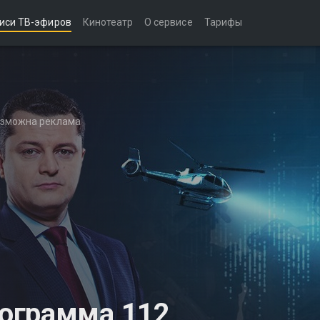
иси ТВ-эфиров
Кинотеатр
О сервисе
Тарифы
возможна реклама
ограмма 112