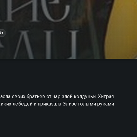
6+
асла своих братьев от чар злой колдуньи. Хитрая
иких лебедей и приказала Элизе голыми руками