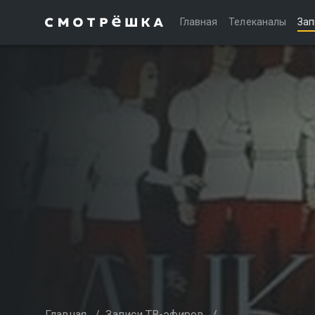
Главная
Телеканалы
Зап
Главная
/
Записи ТВ-эфиров
/