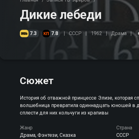
Дикие лебеди
7.3
7.8
СССР
1962
Драма
Сюжет
История об отважной принцессе Элизе, которая сп
волшебница превратила одиннадцать юношей в д
сплести для них кольчуги из крапивы
Жанр
Страна
Драма, Фэнтези, Сказка
СССР