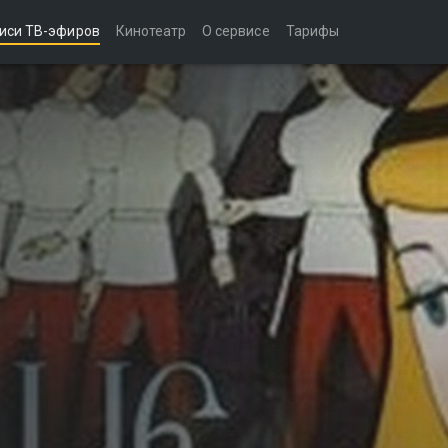
иси ТВ-эфиров
Кинотеатр
О сервисе
Тарифы