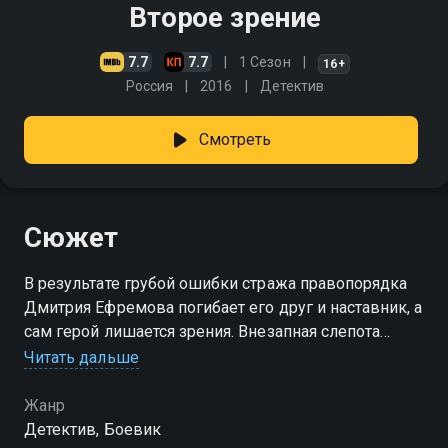
Второе зрение
7.7
7.7
1 Сезон
16+
Россия
2016
Детектив
Смотреть
Сюжет
В результате грубой ошибки стража правопорядка
Дмитрия Ефремова погибает его друг и наставник, а
сам герой лишается зрения. Внезапная слепота
Ефремова обострила другие его чувства. Теперь он
Читать дальше
даже с закрытыми глазами видит лучше зрячих
Жанр
Детектив, Боевик