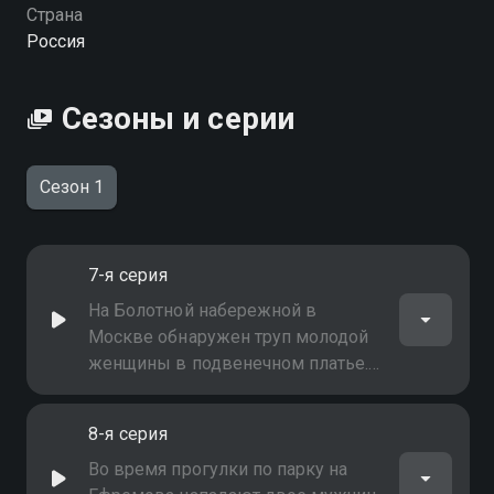
Страна
Россия
Сезоны и серии
Сезон 1
7-я серия
На Болотной набережной в
Москве обнаружен труп молодой
женщины в подвенечном платье.
Ефремов и Кира решают
разыскать жениха и гостей
8-я серия
свадьбы, чтобы прояснить
обстоятельства смерти женщины
Во время прогулки по парку на