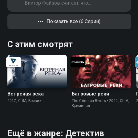
Зайковича сбивает пьяный
Виктор Файзов считает, что
водитель
организатором похищения
является Царёв, который был в
Показать все (6 Серий)
курсе отношений Ефремова и
Ксении. По его мнению, таким
образом Царёв хочет надавить на
С этим смотрят
следователя
Ветреная река
Багровые реки
2017, США, Боевик
The Crimson Rivers • 2000, США,
Криминал
Ещё в жанре: Детектив