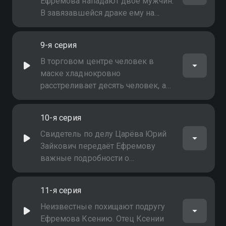
Ефремова нападают двое мужчин.
В завязавшейся драке ему на
выручку приходит человек,
который представляется Вадимом.
9-я серия
Ефремов еще не знает, что этот
человек занимается
В торговом центре человек в
выслеживанием Царёва
маске хладнокровно
расстреливает десять человек, а
затем записывает видеопослание
и выкладывает его в интернет,
10-я серия
пригрозив, что это убийство
является только началом целой
Свидетель по делу Царёва Юрий
серии преступлений
Зайкович передаёт Ефремову
важные подробности о
коррупционной схеме, в
результате которой деньги от
11-я серия
"распила" государственного
бюджета поступали на офшорный
Неизвестные похищают подругу
счёт. Вскоре после признания
Ефремова Ксению. Отец Ксении