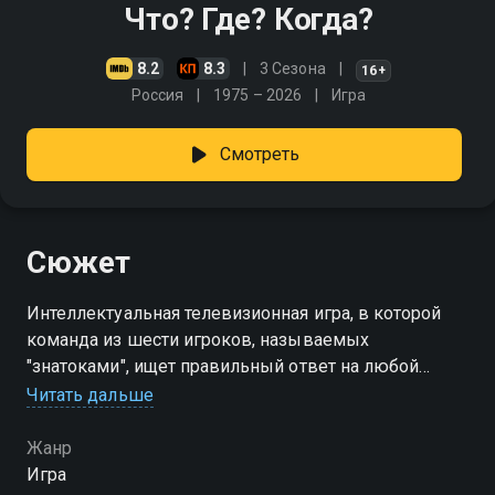
Что? Где? Когда?
8.2
8.3
3 Сезона
16+
Россия
1975 – 2026
Игра
Смотреть
Сюжет
Интеллектуальная телевизионная игра, в которой
команда из шести игроков, называемых
"знатоками", ищет правильный ответ на любой
заданный вопрос при помощи мозгового штурма в
Читать дальше
течение одной минуты
Жанр
Игра