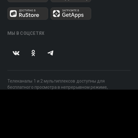
МЫ В СОЦСЕТЯХ
Телеканалы 1 и 2 мультиплексов доступны для
бесплатного просмотра в непрерывном режиме,
круглосуточно.
© 2014 — 2026, ООО «ЛайфСтрим», 109240, г. Москва,
ул. Николоямская, д. 13, стр. 2, этаж 2, ИНН 7710918800
Поддержка: help@smotreshka.tv
UUID: 88cae532-dc86-4678-8edf-838e3bc0e0e4
v3.10.4
|
SSR