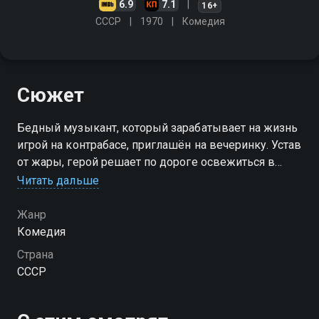
6.9
7.1
16+
СССР
1970
Комедия
Сюжет
Бедный музыкант, который зарабатывает на жизнь
игрой на контрабасе, приглашён на вечеринку. Устав
от жары, герой решает по дороге освежиться в
реке. В воде он сталкивается с изнывающей от зноя
Читать дальше
юной княжной. Однако это ещё не самый большой
сюрприз
Жанр
Комедия
Страна
СССР