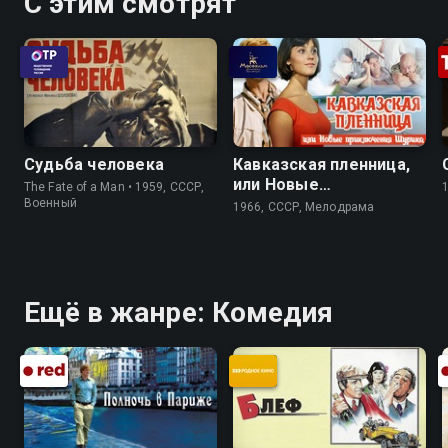
С этим смотрят
Судьба человека
Кавказская пленница,
или Новые
The Fate of a Man • 1959, СССР,
приключения Шурика
Военный
1966, СССР, Мелодрама
Ещё в жанре: Комедия