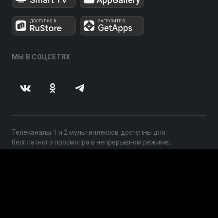
МЫ В СОЦСЕТЯХ
Телеканалы 1 и 2 мультиплексов доступны для
бесплатного просмотра в непрерывном режиме,
круглосуточно.
© 2014 — 2026, ООО «ЛайфСтрим», 109240, г. Москва,
ул. Николоямская, д. 13, стр. 2, этаж 2, ИНН 7710918800
Поддержка: help@smotreshka.tv
UUID: 629c213d-c3c8-4db3-8091-0f9a9df4cac7
v3.10.4
|
SSR