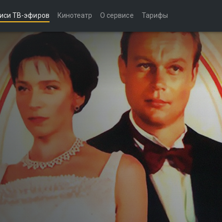
иси ТВ-эфиров
Кинотеатр
О сервисе
Тарифы