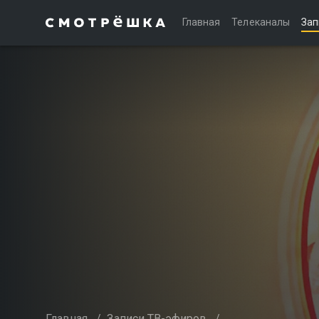
Главная
Телеканалы
Зап
Главная
/
Записи ТВ-эфиров
/