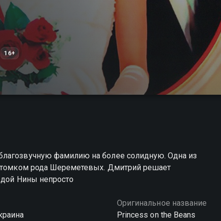
16+
благозвучную фамилию на более солидную. Одна из
потомком рода Шереметевых. Дмитрий решает
ордой Нины непросто
Оригинальное название
краина
Princess on the Beans