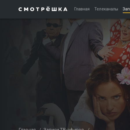
Главная
Телеканалы
Зап
Главная
/
Записи ТВ-эфиров
/