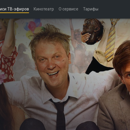
иси ТВ-эфиров
Кинотеатр
О сервисе
Тарифы