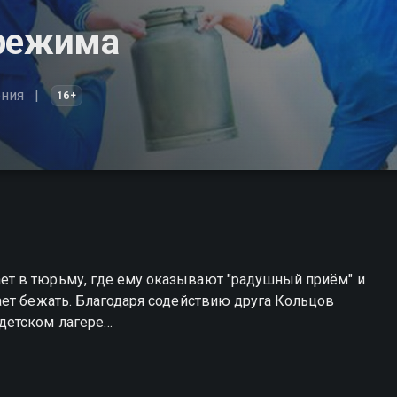
 режима
ния
16+
т в тюрьму, где ему оказывают "радушный приём" и
ает бежать. Благодаря содействию друга Кольцов
детском лагере…