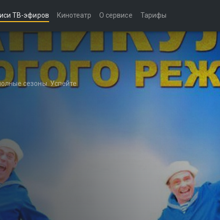
иси ТВ-эфиров
Кинотеатр
О сервисе
Тарифы
полные сезоны. Успейте