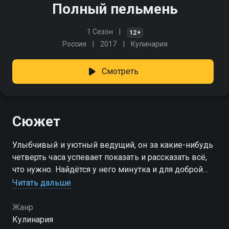
Полный пельмень
1 Сезон
12+
Россия
2017
Кулинария
Смотреть
Сюжет
Улыбчивый и уютный ведущий, он за какие-нибудь
четверть часа успевает показать и рассказать всё,
что нужно. Найдётся у него минутка и для доброй
шутки. Посмотришь - и сразу хочется сделать свой
Читать дальше
полный пельмень!
Жанр
Кулинария