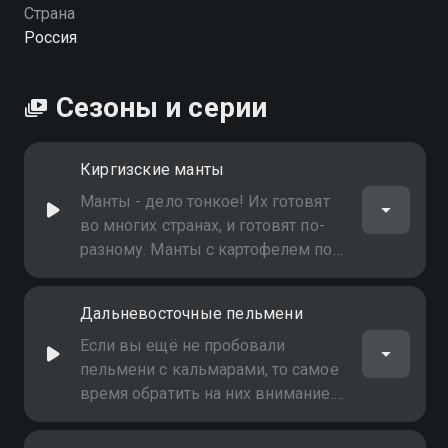
Страна
Россия
Сезоны и серии
Киргизские манты
Манты - дело тонкое! Их готовят
во многих странах, и готовят по-
разному. Манты с картофелем по-
киргизски ничем не уступают
мясным пельменям - они такие
Дальневосточные пельмени
же вкусные и сытные!
Если вы ещё не пробовали
пельмени с кальмарами, то самое
время обратить на них внимание.
Готовятся они очень просто, но при
этом получается невероятно