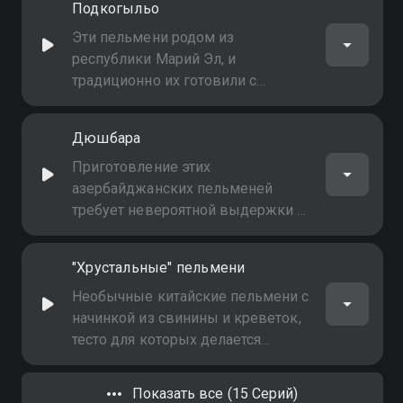
Подкогыльо
вкусное блюдо, которое точно
станет одним из ваших любимых!
Эти пельмени родом из
республики Марий Эл, и
традиционно их готовили с
фаршем из зайца или барсука. Но
если для вас это звучит уж очень
Дюшбара
экстремально, то вполне можно
приготовить подкогыльо с
Приготовление этих
кроликом
азербайджанских пельменей
требует невероятной выдержки и
крепких нервов. Почему? Всё
просто: они настолько маленькие,
"Хрустальные" пельмени
что в одной ложке их должно
поместиться не меньше двадцати
Необычные китайские пельмени с
штук!
начинкой из свинины и креветок,
тесто для которых делается
абсолютно без муки! Как такое
возможно? Легко!
Показать все (15 Серий)