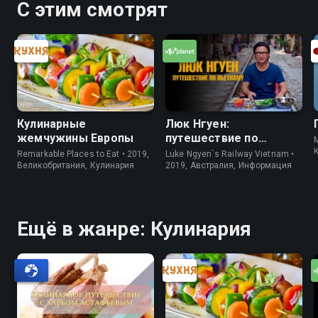
С этим смотрят
Кулинарные
Люк Нгуен:
жемчужины Европы
путешествие по
M
Вьетнаму
Remarkable Places to Eat • 2019,
Luke Ngyen`s Railway Vietnam •
Великобритания, Кулинария
2019, Австралия, Информация
Ещё в жанре: Кулинария