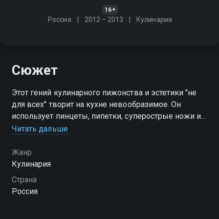
16+
Россия
2012 – 2013
Кулинария
Сюжет
Этот гений кулинарного пижонства и эстетики "не
для всех" творит на кухне невообразимое. Он
использует пинцеты, пипетки, суперострые ножи и
даже сварочный аппарат. Каждая программа - тест
Читать дальше
на выживание его компаньона
Жанр
Кулинария
Страна
Россия