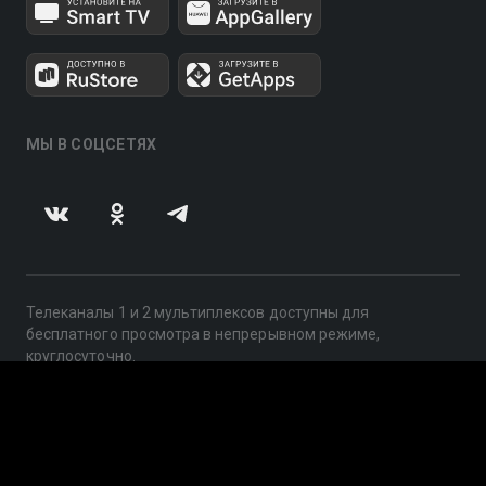
МЫ В СОЦСЕТЯХ
Телеканалы 1 и 2 мультиплексов доступны для
бесплатного просмотра в непрерывном режиме,
круглосуточно.
© 2014 — 2026, ООО «ЛайфСтрим», 109240, г. Москва,
ул. Николоямская, д. 13, стр. 2, этаж 2, ИНН 7710918800
Поддержка: help@smotreshka.tv
UUID: b242df7b-3f6d-4b15-bd00-581460a97460