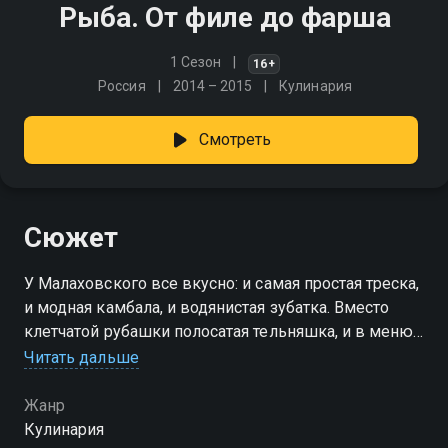
Рыба. От филе до фарша
1 Сезон
16+
Россия
2014 – 2015
Кулинария
Смотреть
Сюжет
У Малаховского все вкусно: и самая простая треска,
и модная камбала, и водянистая зубатка. Вместо
клетчатой рубашки полосатая тельняшка, и в меню
вся палитра рыбных блюд: салаты, супы, пироги,
Читать дальше
котлеты, рулеты!
Жанр
Кулинария