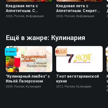
Кладовая лета с
Кладовая лета с
Аппетитным. С
Аппетитным. Секреты
огорода - на стол
домашних заготовок
2026, Россия, Информация
2026, Россия, Информация
Ещё в жанре: Кулинария
"Кулинарный ликбез" с
7 нот вегетарианской
Ильёй Лазерсоном
кухни
2009, Россия, Кулинария
2012, Россия, Кулинария
R