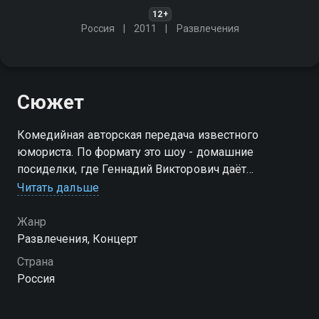
12+
Россия
2011
Развлечения
Сюжет
Комедийная авторская передача известного
юмориста. По формату это шоу - домашние
посиделки, где Геннадий Викторович даёт
автобиографический концерт для гостей. Хазанов за
Читать дальше
чайком шутит и показывает номера из своих
прошлых выступлений
Жанр
Развлечения, Концерт
Страна
Россия