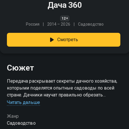
Дача 360
12+
Россия
2014 – 2026
Садоводство
Смотреть
Сюжет
Передача раскрывает секреты дачного хозяйства,
которыми поделятся опытные садоводы по всей
стране. Дачники научат правильно обрезать
деревья, ухаживать за рассадой, бороться с
Читать дальше
фитофторой и ещё многим нюансам дачного
искусства
Жанр
Садоводство