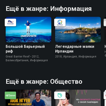
со зрителем и властью, о том, с
чем ему приходиться бороться
Ещё в жанре: Информация
каждый день и тех, кто всегда
был рядом с ним
Большой Барьерный
Легендарные маяки
риф
Ирландии
Great Barrier Reef • 2012,
2018, Ирландия, Информация
Великобритания, Информация
Ещё в жанре: Общество