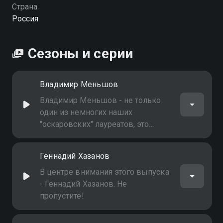
Страна
Россия
Сезоны и серии
Владимир Меньшов
Владимир Меньшов - не только
один из немногих наших
"оскаровских" лауреатов, это
актер, режиссер и человек во
многих отношениях
Геннадий Хазанов
примечательный. Все пять
фильмов, поставленных
В центре внимания этого выпуска
Меньшовым, люди смотрят снова
- Геннадий Хазанов. Не
и снова. И "Москва слезам не
пропустите!
верит", и лубочные "Любовь и
голуби", и фарсовые "Ширли-