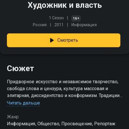
Художник и власть
1 Сезон
16+
Россия
2011
Информация
Смотреть
Сюжет
Придворное искусство и независимое творчество,
свобода слова и цензура, культура массовая и
элитарная, диссидентство и конформизм. Традиции
взаимоотношений власти и творческой
Читать дальше
интеллигенции в программе "Художник и власть"
Жанр
Информация, Общество, Просвещение, Репортаж