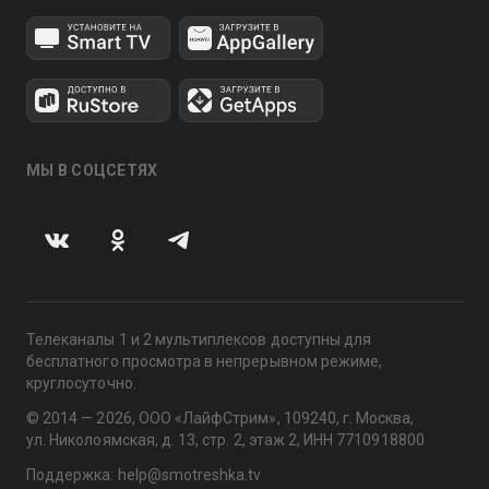
МЫ В СОЦСЕТЯХ
Телеканалы 1 и 2 мультиплексов доступны для
бесплатного просмотра в непрерывном режиме,
круглосуточно.
© 2014 — 2026, ООО «ЛайфСтрим», 109240, г. Москва,
ул. Николоямская, д. 13, стр. 2, этаж 2, ИНН 7710918800
Поддержка: help@smotreshka.tv