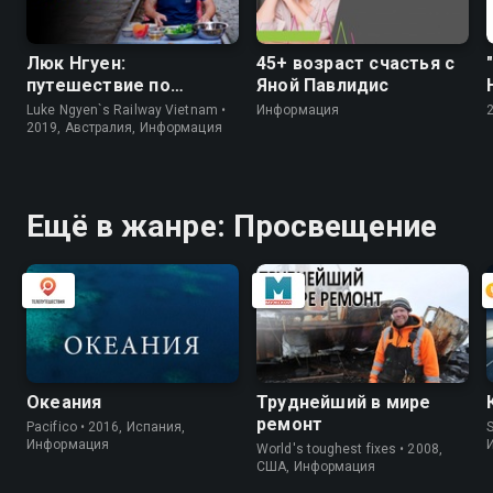
Люк Нгуен:
45+ возраст счастья с
путешествие по
Яной Павлидис
Вьетнаму
Luke Ngyen`s Railway Vietnam •
Информация
2019, Австралия, Информация
Ещё в жанре: Просвещение
Океания
Труднейший в мире
ремонт
Pacifico • 2016, Испания,
S
Информация
World's toughest fixes • 2008,
США, Информация