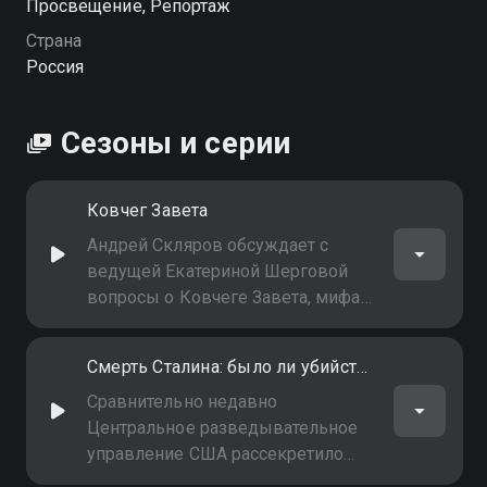
Просвещение, Репортаж
Страна
Россия
Сезоны и серии
Ковчег Завета
Андрей Скляров обсуждает с
ведущей Екатериной Шерговой
вопросы о Ковчеге Завета, мифах
и легендах, которые содержат в
себе священные рукописи. Как к
Смерть Сталина: было ли убийство?
ним относится и существует ли на
самом деле этот Ковчег?
Сравнительно недавно
Центральное разведывательное
управление США рассекретило
свои архивы, которые относятся к