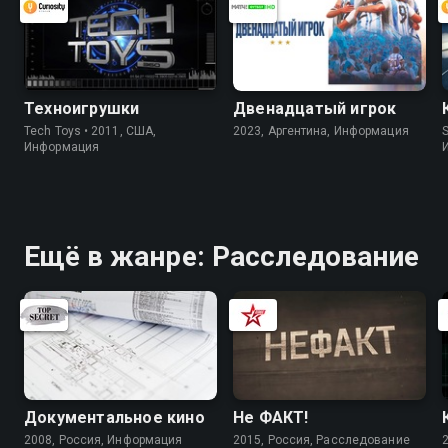
университета "МИФИ" Борис
Родионов
Техноигрушки
Двенадцатый игрок
Tech Toys • 2011, США,
2023, Аргентина, Информация
S
Информация
Ещё в жанре: Расследование
Документальное кино
Не ФАКТ!
2008, Россия, Информация
2015, Россия, Расследование