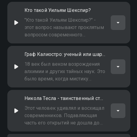
периоду с 1953 по 1973 годы.
Кто такой Уильям Шекспир?
Среди прочего эти документы
содержат отчёт о смерти Иосифа
"Кто такой Уильям Шекспир?" -
Сталина. Умер ли он своей
этот вопрос называют проклятым
смертью или был убит?
вопросом современного
шекспироведения. Называют не
случайно: он уже давно разделил
Граф Калиостро: ученый или шарлатан?
мир литераторов - исследователей
на непримиримые лагери.
18 век был веком возрождения
Профессор лингвистического
алхимии и других тайных наук. Это
Университета им. Мориса Тореза,
было время, когда мистику
известная множеством
пытались облечь в формулы и
переводов, Марина Литвинова
осмыслить с точки зрения науки. А
Никола Тесла - таинственный странник
считает, что под именем "Шекспир"
сама наука была еще так же
прятались два человека -
загадочна, как магия
Этот человек удивлял и восхищал
известный философ Фрэнсис
современников. Подавляющая
Бэкон и его друг и ученик граф
часть его открытий не дошла до
Рэтленд. Подробности в
потомков, а легенды о