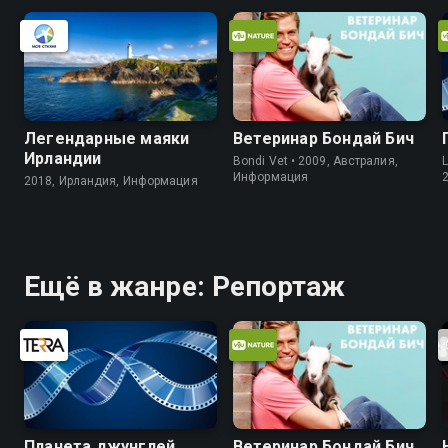
Легендарные маяки
Ветеринар Бондай Бич
Ирландии
Bondi Vet • 2009, Австралия,
L
Информация
2018, Ирландия, Информация
Ещё в жанре: Репортаж
Планета джунглей
Ветеринар Бондай Бич