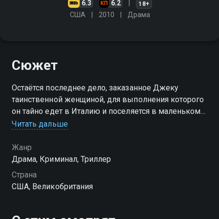
6.3
6.2
18+
США
2010
Драма
Сюжет
Остаётся последнее дело, заказанное Джеку
таинственной женщиной, для выполнения которого
он тайно едет в Италию и поселяется в маленьком
городке, затерявшемся в живописных горах. Джек
Читать дальше
сближается с местным священником и влюбляется
в красавицу Клару
Жанр
Драма, Криминал, Триллер
Страна
США, Великобритания