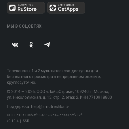
МЫ В СОЦСЕТЯХ
Телеканалы 1 и 2 мультиплексов доступны для
бесплатного просмотра в непрерывном режиме,
круглосуточно.
© 2014 — 2026, ООО «ЛайфСтрим», 109240, г. Москва,
ул. Николоямская, д. 13, стр. 2, этаж 2, ИНН 7710918800
Поддержка: help@smotreshka.tv
UUID: c10a18eb-af58-4669-9c42-dcea1bdf787f
v3.10.4
|
SSR