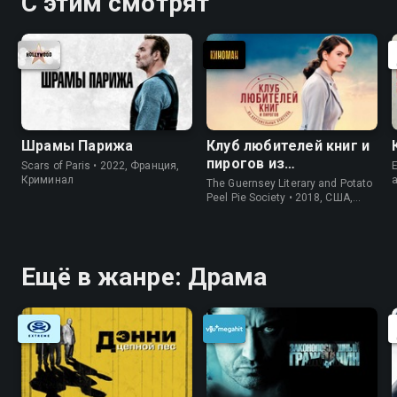
С этим смотрят
Шрамы Парижа
Клуб любителей книг и
пирогов из
Scars of Paris • 2022, Франция,
E
картофельных
Криминал
The Guernsey Literary and Potato
очистков
Peel Pie Society • 2018, США,
История
Ещё в жанре: Драма