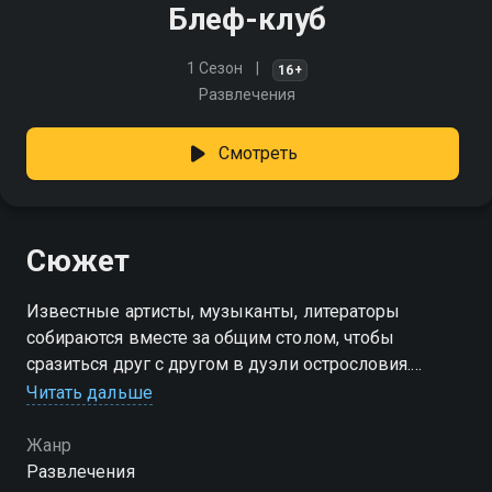
Блеф-клуб
1 Сезон
16+
Развлечения
Смотреть
Сюжет
Известные артисты, музыканты, литераторы
собираются вместе за общим столом, чтобы
сразиться друг с другом в дуэли острословия.
Умный юмор, хорошие шутки, умение блефовать -
Читать дальше
вот главные критерии в борьбе за победу
Жанр
Развлечения