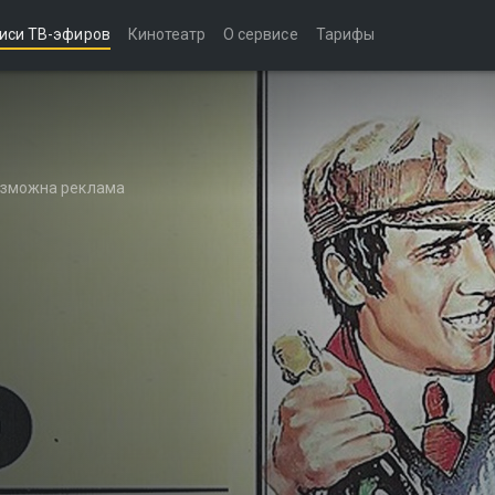
иси ТВ-эфиров
Кинотеатр
О сервисе
Тарифы
возможна реклама