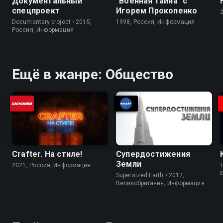
Документальный
"Военная тайна" с
спецпроект
Игорем Прокопенко
Documentary project • 2015,
1998, Россия, Информация
Россия, Информация
Ещё в жанре: Общество
Crafter. На стилe!
Супердостижения
Земли
2021, Россия, Информация
T
Supersized Earth • 2012,
Великобритания, Информация