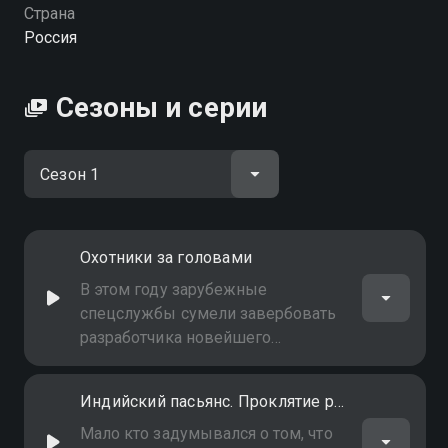
Страна
Россия
Сезоны и серии
Охотники за головами
В этом году зарубежные
спецслужбы сумели завербовать
разработчика новейшего
гиперзвукового оружия и с его
помощью украсть у России эту
Индийский пасьянс. Проклятие рода Ганди
секретную разработку. Наша
страна пока первая и
Мало кто задумывался о том, что