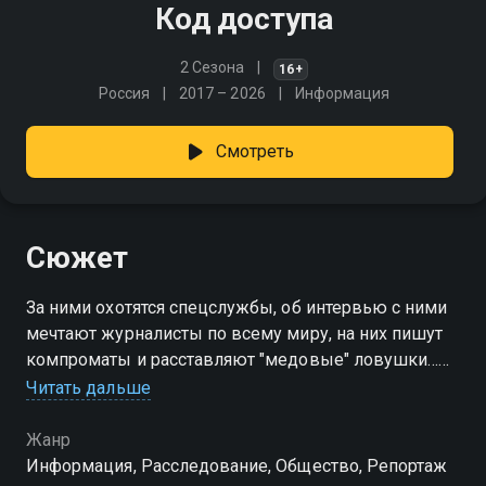
Код доступа
2 Сезона
16+
Россия
2017 – 2026
Информация
Смотреть
Сюжет
За ними охотятся спецслужбы, об интервью с ними
мечтают журналисты по всему миру, на них пишут
компроматы и расставляют "медовые" ловушки…
Они меняют ход истории и являются главными
Читать дальше
действующими лицами в политике и экономике
Жанр
Информация, Расследование, Общество, Репортаж