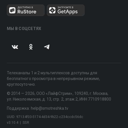
МЫ В СОЦСЕТЯХ
Телеканалы 1 и 2 мультиплексов доступны для
бесплатного просмотра в непрерывном режиме,
круглосуточно.
© 2014 — 2026, ООО «ЛайфСтрим», 109240, г. Москва,
ул. Николоямская, д. 13, стр. 2, этаж 2, ИНН 7710918800
Поддержка: help@smotreshka.tv
UUID: 97134f03-5174-4d34-9b22-c234ccdc56dc
v3.10.4
|
SSR