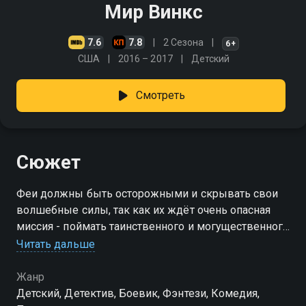
Мир Винкс
7.6
7.8
2 Сезона
6+
США
2016 – 2017
Детский
Смотреть
Сюжет
Феи должны быть осторожными и скрывать свои
волшебные силы, так как их ждёт очень опасная
миссия - поймать таинственного и могущественного
Похитителя Талантов, который уже украл несколько
Читать дальше
одарённых детей, и узнать, для чего он это делает
Жанр
Детский, Детектив, Боевик, Фэнтези, Комедия,