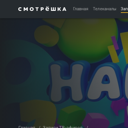
Главная
Телеканалы
Зап
Главная
/
Записи ТВ-эфиров
/