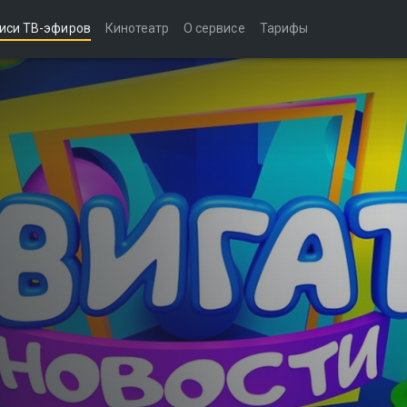
иси ТВ-эфиров
Кинотеатр
О сервисе
Тарифы