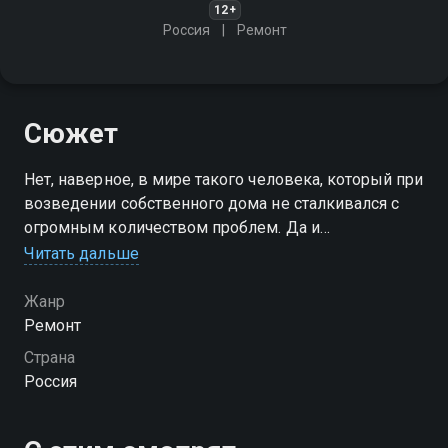
12+
Россия
Ремонт
Сюжет
Нет, наверное, в мире такого человека, который при
возведении собственного дома не сталкивался с
огромным количеством проблем. Да и
обслуживание загородного дома также несет в себе
Читать дальше
массу не только трудностей, но и больших затрат
Жанр
Посмотреть онлайн 2 сезон сериала Строй-ка! вы
Ремонт
можете совершенно бесплатно в хорошем HD
Страна
качестве на Смотрёшке
Россия