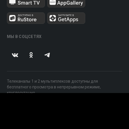
МЫ В СОЦСЕТЯХ
Телеканалы 1 и 2 мультиплексов доступны для
бесплатного просмотра в непрерывном режиме,
круглосуточно.
© 2014 — 2026, ООО «ЛайфСтрим», 109240, г. Москва,
ул. Николоямская, д. 13, стр. 2, этаж 2, ИНН 7710918800
Поддержка: help@smotreshka.tv
UUID: 518f58b4-ec96-4bae-b8d5-eddb8916d56b