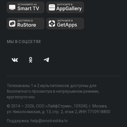
МЫ В СОЦСЕТЯХ
Телеканалы 1 и 2 мультиплексов доступны для
бесплатного просмотра в непрерывном режиме,
круглосуточно.
© 2014 — 2026, ООО «ЛайфСтрим», 109240, г. Москва,
ул. Николоямская, д. 13, стр. 2, этаж 2, ИНН 7710918800
Поддержка: help@smotreshka.tv