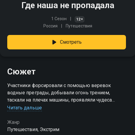
Где наша не пропадала
1 Сезон
12+
Россия
Путешествия
Смотреть
Сюжет
Участники форсировали с помощью веревок
водные преграды, добывали огонь трением,
таскали на плечах машины, проявляли чудеса
эквилибристики, преодолевая сложные
Читать дальше
препятствия. И самое главное - делали все это под
пристальным объективом видеокамеры
Жанр
Путешествия, Экстрим