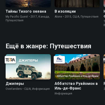
Тайны Тихого океана
В изоляции
My Pacific Quest • 2017, Канада,
Alone • 2015, США, Путешествия
Путешествия
T
Ещё в жанре: Путешествия
Джиперы
Аббатство Руайомон в
Иль-де-Франс
Overlanders • США, Информация
Информация