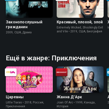
Законопослушный
Красивый, плохой, злой
гражданин
Extremely Wicked, Shockingly Evil
I
and Vile • 2019, США, Биография
2009, США, Драма
Ещё в жанре: Приключения
Царевны
Жанна Д'Арк
Little Tiaras • 2018, Россия,
Joan Of Arc • 1999, Канада,
Приключения
История