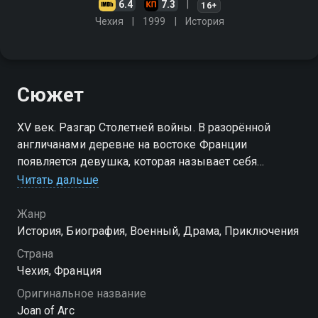
6.4
7.3
16+
Чехия
1999
История
Сюжет
XV век. Разгар Столетней войны. В разорённой
англичанами деревне на востоке Франции
появляется девушка, которая называет себя
посланницей неба и утверждает, что благодаря
Читать дальше
своим видениям может спасти страну. Необычную
девушку зовут Жанна д`Арк
Жанр
История, Биография, Военный, Драма, Приключения
Страна
Чехия, Франция
Оригинальное название
Joan of Arc