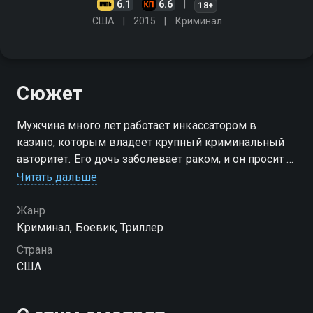
6.1
6.6
18+
США
2015
Криминал
Сюжет
Мужчина много лет работает инкассатором в
казино, которым владеет крупный криминальный
авторитет. Его дочь заболевает раком, и он просит у
хозяина деньги на операцию. Получив отказ,
Читать дальше
главный герой решается на ограбление…
Жанр
Криминал, Боевик, Триллер
Страна
США