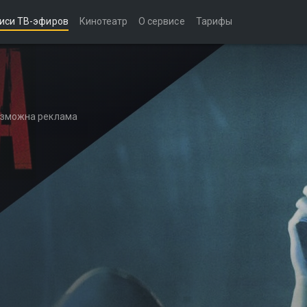
иси ТВ-эфиров
Кинотеатр
О сервисе
Тарифы
возможна реклама