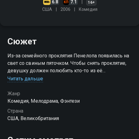
6.8
7.1
16+
США
2006
Комедия
Сюжет
Из-за семейного проклятия Пенелопа появилась на
свет со свиным пяточком. Чтобы снять проклятие,
девушку должен полюбить кто-то из её
аристократического круга. Но как это осуществить,
Читать дальше
когда претенденты, увидев её лицо, разбегаются в
разные стороны?
Жанр
Комедия, Мелодрама, Фэнтези
Страна
США, Великобритания