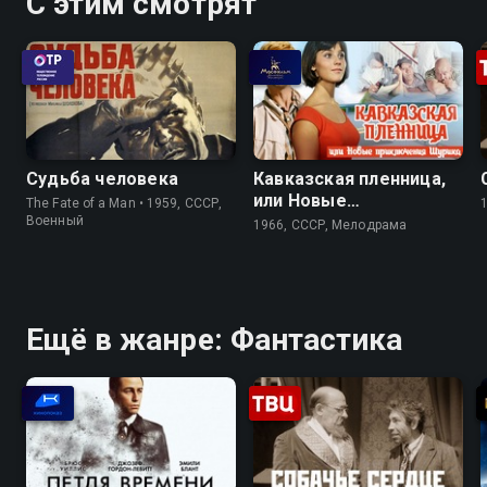
С этим смотрят
Судьба человека
Кавказская пленница,
или Новые
The Fate of a Man • 1959, СССР,
приключения Шурика
Военный
1966, СССР, Мелодрама
Ещё в жанре: Фантастика