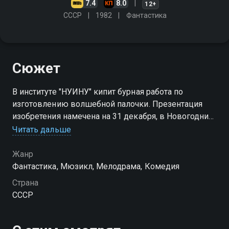
7.4
8.0
12+
СССР
1982
Фантастика
Сюжет
В институте "НУИНУ" кипит бурная работа по
изготовлению волшебной палочки. Презентация
изобретения намечена на 31 декабря, в Новогодний
вечер. Но тут в дело вступают противники
Читать дальше
директора института, преследующие свои цели…
Жанр
Фантастика, Мюзикл, Мелодрама, Комедия
Страна
СССР