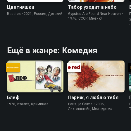
Цветняшки
Табор уходит в небо
Beadies • 2021, Россия, Детский
Gypsies Are Found Near Heaven •
1976, СССР, Мюзикл
Ещё в жанре: Комедия
Блеф
Париж, я люблю тебя
1976, Италия, Криминал
Paris, je t'aime • 2006,
P
Лихтенштейн, Мелодрама