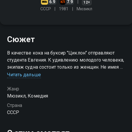
6.9
7.9
12+
СССР
1981
Мюзикл
Сюжет
В качестве кока на буксир "Циклон" отправляют
студента Евгения. К удивлению молодого человека,
экипаж судна состоит только из женщин. Не имея ни
малейшего понятия о готовке еды, Евгений тайком
Читать дальше
начинает работу над очерком о буднях на буксире
Жанр
Мюзикл, Комедия
Страна
СССР