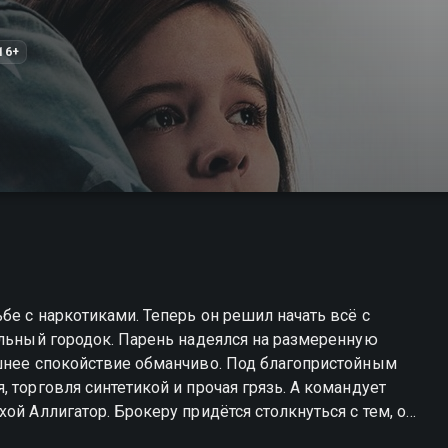
16+
бе с наркотиками. Теперь он решил начать всё с
альный городок. Парень надеялся на размеренную
ешнее спокойствие обманчиво. Под благопристойным
 торговля синтетикой и прочая грязь. А командует
ой Аллигатор. Брокеру придётся столкнуться с тем, от
лайн в хорошем качестве.