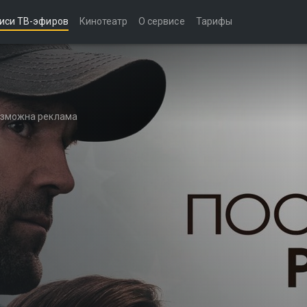
иси ТВ-эфиров
Кинотеатр
О сервисе
Тарифы
возможна реклама