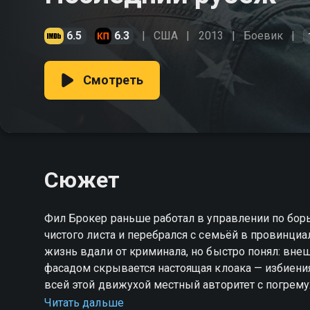
6.5
6.3
США
2013
Боевик
Смотреть
Сюжет
Фил Брокер раньше работал в управлении по борь
чистого листа и перебрался с семьёй в провинци
жизнь вдали от криминала, но быстро понял: вн
фасадом скрывается настоящая клоака — избиения,
всей этой движухой местный авторитет с погремух
чего он бежал. «Последний рубеж» — смотрите он
Читать дальше