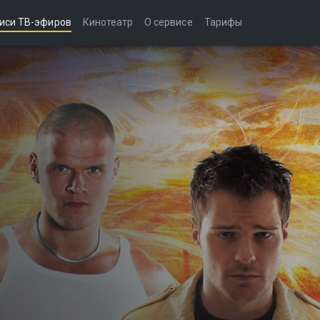
иси ТВ-эфиров
Кинотеатр
О сервисе
Тарифы