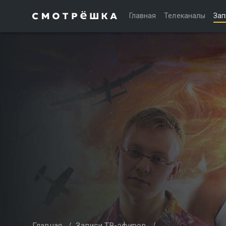
Главная
Телеканалы
Зап
Главная
/
Записи ТВ-эфиров
/