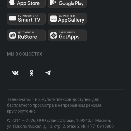
МЫ В СОЦСЕТЯХ
Телеканалы 1 и 2 мультиплексов доступны для
бесплатного просмотра в непрерывном режиме,
круглосуточно.
© 2014 — 2026, ООО «ЛайфСтрим», 109240, г. Москва,
ул. Николоямская, д. 13, стр. 2, этаж 2, ИНН 7710918800