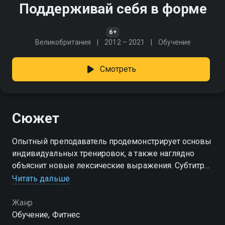
Поддерживай себя в форме
6+
Великобритания
2012 – 2021
Обучение
Смотреть
Сюжет
Опытный преподаватель продемонстрирует основы
индивидуальных тренировок, а также наглядно
объяснит новые лексические выражения. Субтитры
позволяют обобщить материал урока. Получайте
Читать дальше
полезные советы и учите новые фразы вместе с
нашей программой!
Жанр
Обучение, Фитнес