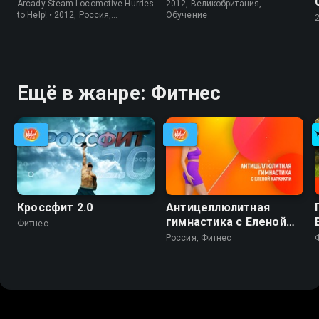
Arcady Steam Locomotive Hurries
2012, Великобритания,
to Help! • 2012, Россия,
Обучение
Обучение
Ещё в жанре: Фитнес
Кроссфит 2.0
Антицеллюлитная
гимнастика с Еленой
Фитнес
Каркукли
Россия, Фитнес