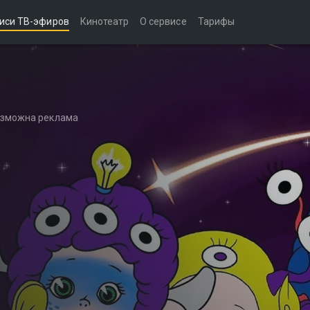
иси ТВ-эфиров
Кинотеатр
О сервисе
Тарифы
возможна реклама