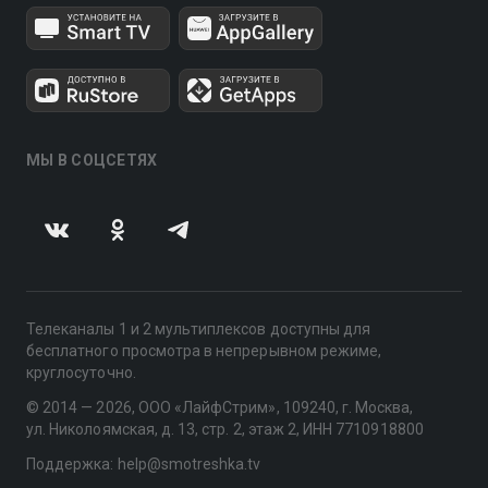
МЫ В СОЦСЕТЯХ
Телеканалы 1 и 2 мультиплексов доступны для
бесплатного просмотра в непрерывном режиме,
круглосуточно.
© 2014 — 2026, ООО «ЛайфСтрим», 109240, г. Москва,
ул. Николоямская, д. 13, стр. 2, этаж 2, ИНН 7710918800
Поддержка: help@smotreshka.tv