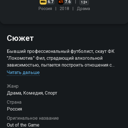
6.7
7.6
12+
Россия
2018
Драма
Сюжет
Бывший профессиональный футболист, скаут ФК
"Локомотив" Фил, страдающий алкогольной
зависимостью, пытается построить отношения с
матерью талантливого 15-летнего футболиста
Читать дальше
Ольгой, а заодно при помощи друга Саши помочь
пареньку стать великим игроком
Жанр
Драма, Комедия, Спорт
Страна
Россия
Оригинальное название
Out of the Game