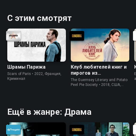
С этим смотрят
Шрамы Парижа
Клуб любителей книг и
пирогов из
Scars of Paris • 2022, Франция,
E
картофельных
Криминал
The Guernsey Literary and Potato
очистков
Peel Pie Society • 2018, США,
История
Ещё в жанре: Драма