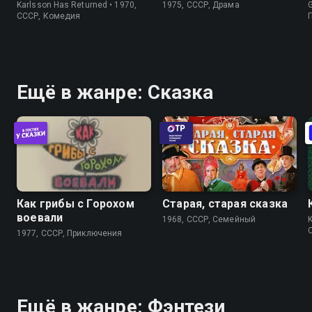
Karlsson Has Returned • 1970,
1975, СССР, Драма
G
СССР, Комедия
Ещё в жанре: Сказка
Как грибы с Горохом
Старая, старая сказка
воевали
1968, СССР, Cемейный
K
1977, СССР, Приключения
Ещё в жанре: Фэнтези