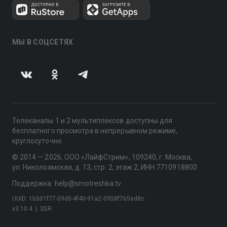
МЫ В СОЦСЕТЯХ
Телеканалы 1 и 2 мультиплексов доступны для
бесплатного просмотра в непрерывном режиме,
круглосуточно.
© 2014 — 2026, ООО «ЛайфСтрим», 109240, г. Москва,
ул. Николоямская, д. 13, стр. 2, этаж 2, ИНН 7710918800
Поддержка: help@smotreshka.tv
UUID: 1b3d1f77-09d0-4f40-91a2-0958f765ed8c
v3.10.4
|
SSR