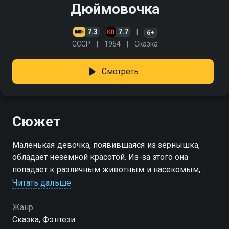
Дюймовочка
7.3
7.7
6+
СССР
1964
Сказка
Смотреть
Сюжет
Маленькая девочка, появившаяся из зёрнышка,
обладает неземной красотой. Из-за этого она
попадает к различным животным и насекомым,
которые постоянно хотят жениться на ней. Когда
Читать дальше
героиня спит, ей снится принц, делающий жизнь
счастливой
Жанр
Сказка, Фэнтези