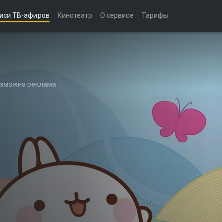
иси ТВ-эфиров
Кинотеатр
О сервисе
Тарифы
возможна реклама