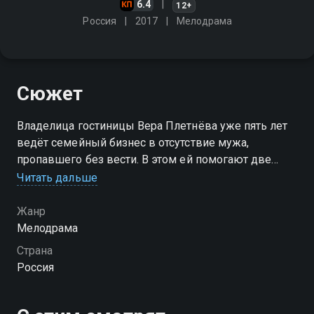
6.4
12+
Россия
2017
Мелодрама
Сюжет
Владелица гостиницы Вера Плетнёва уже пять лет
ведёт семейный бизнес в отсутствие мужа,
пропавшего без вести. В этом ей помогают две
юные дочери. Внезапно муж возвращается в
Читать дальше
семью, и, казалось бы, радостное событие
переворачивает жизнь героинь
Жанр
Мелодрама
Страна
Россия