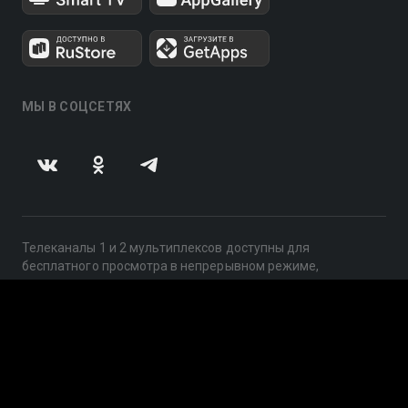
МЫ В СОЦСЕТЯХ
Телеканалы 1 и 2 мультиплексов доступны для
бесплатного просмотра в непрерывном режиме,
круглосуточно.
© 2014 — 2026, ООО «ЛайфСтрим», 109240, г. Москва,
ул. Николоямская, д. 13, стр. 2, этаж 2, ИНН 7710918800
Поддержка: help@smotreshka.tv
UUID: 737c3da4-fb65-4c7c-b706-f62626acdf12
v3.10.4
|
SSR