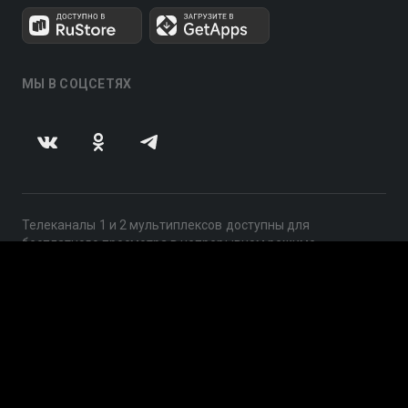
МЫ В СОЦСЕТЯХ
Телеканалы 1 и 2 мультиплексов доступны для
бесплатного просмотра в непрерывном режиме,
круглосуточно.
© 2014 — 2026, ООО «ЛайфСтрим», 109240, г. Москва,
ул. Николоямская, д. 13, стр. 2, этаж 2, ИНН 7710918800
Поддержка: help@smotreshka.tv
UUID: 5d45d848-564d-4566-9069-21f8d441458c
v3.10.4
|
SSR