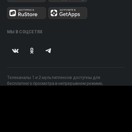
МЫ В СОЦСЕТЯХ
Телеканалы 1 и 2 мультиплексов доступны для
бесплатного просмотра в непрерывном режиме,
круглосуточно.
© 2014 — 2026, ООО «ЛайфСтрим», 109240, г. Москва,
ул. Николоямская, д. 13, стр. 2, этаж 2, ИНН 7710918800
Поддержка: help@smotreshka.tv
UUID: 312e4d68-84b3-41c8-8426-f38e31339d6b
v3.10.4
|
SSR