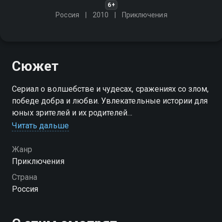
6+
Россия
2010
Приключения
Сюжет
Сериал о волшебстве и чудесах, сражениях со злом,
победе добра и любви. Увлекательные истории для
юных зрителей и их родителей
Читать дальше
Посмотреть онлайн 1 сезон сериала Следователи
вы можете совершенно бесплатно в хорошем HD
Жанр
качестве на Смотрёшке
Приключения
Страна
Россия