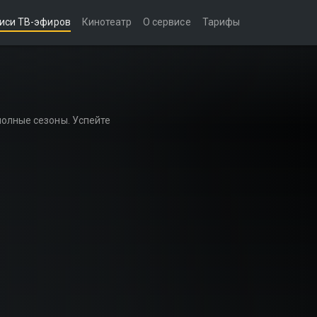
иси ТВ-эфиров
Кинотеатр
О сервисе
Тарифы
полные сезоны. Успейте