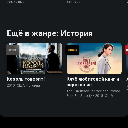
Cемейный
Детский
Ещё в жанре: История
Король говорит!
Клуб любителей книг и
пирогов из
2010, США, История
J
картофельных
The Guernsey Literary and Potato
очистков
Peel Pie Society • 2018, США,
История