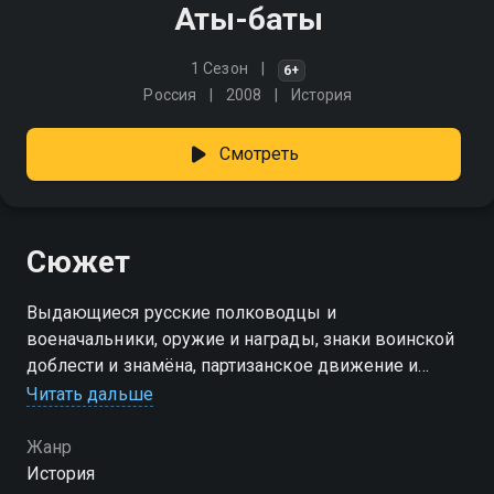
Аты-баты
1 Сезон
6+
Россия
2008
История
Смотреть
Сюжет
Выдающиеся русские полководцы и
военачальники, оружие и награды, знаки воинской
доблести и знамёна, партизанское движение и
военный оркестр - всё это тематическое
Читать дальше
великолепие соединилось в феерическую
программу о военной истории
Жанр
История