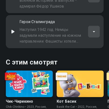
военной историей. В выпуске -
адмирал Фёдор Ушаков
Герои Сталинграда
Наступил 1942 год. Немцы
задумали наступление на южном
направлении. Фашисты хотели
лишить Советский Союз важных
ресурсов: донбасского угля,
кубанского хлеба и кавказской
С этим смотрят
нефти. Городом, который оказался
главным связующим звеном
между Москвой и югом был
Сталинград. Он стал основной
целью немецкой армии
Чик-Чирикино
Кот Басик
Chik-Chirikino • 2023, Россия,
Basik the Cat • 2022, Россия,
G