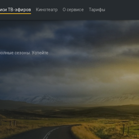
иси ТВ-эфиров
Кинотеатр
О сервисе
Тарифы
полные сезоны. Успейте